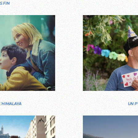
S FIN
L'HIMALAYA
UN P